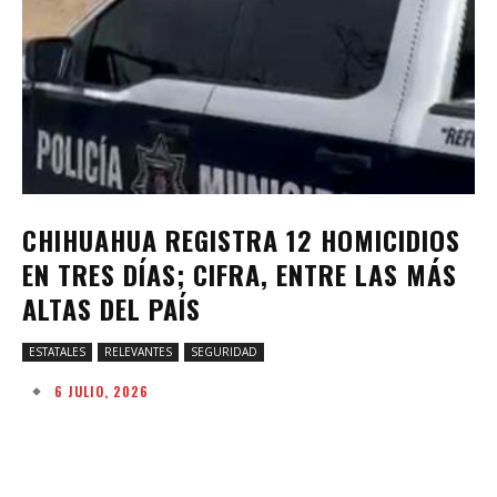
CHIHUAHUA REGISTRA 12 HOMICIDIOS
EN TRES DÍAS; CIFRA, ENTRE LAS MÁS
ALTAS DEL PAÍS
ESTATALES
RELEVANTES
SEGURIDAD
6 JULIO, 2026
Facebook
Twitter
Pinterest
W