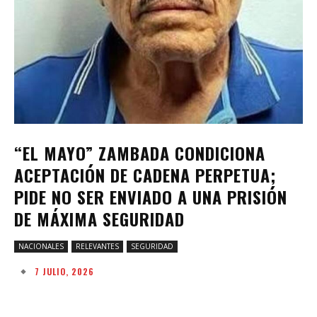
“EL MAYO” ZAMBADA CONDICIONA
ACEPTACIÓN DE CADENA PERPETUA;
PIDE NO SER ENVIADO A UNA PRISIÓN
DE MÁXIMA SEGURIDAD
NACIONALES
RELEVANTES
SEGURIDAD
7 JULIO, 2026
Facebook
Twitter
Pinterest
W