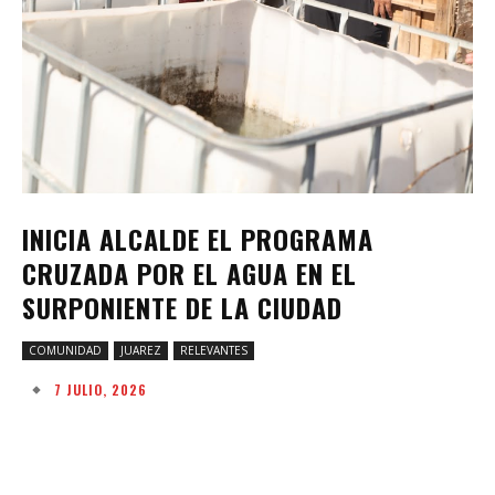
INICIA ALCALDE EL PROGRAMA
CRUZADA POR EL AGUA EN EL
SURPONIENTE DE LA CIUDAD
COMUNIDAD
JUAREZ
RELEVANTES
7 JULIO, 2026
Facebook
Twitter
Pinterest
W